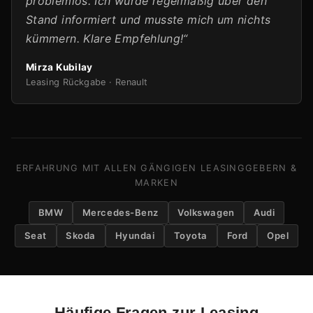
problemlos. Ich wurde regelmäßig über den
Stand informiert und musste mich um nichts
kümmern. Klare Empfehlung!“
Mirza Kubilay
Leasing Rückgabe · Renault
ERFAHRUNG MIT ALLEN GÄNGIGEN LEASINGGEBERN &
MARKEN
BMW
Mercedes-Benz
Volkswagen
Audi
Seat
Skoda
Hyundai
Toyota
Ford
Opel
Häufige Fragen zur Leasing